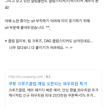
그리고 갖고 있던 클럽올란도 클럽스티커/지역스티커 재부착 완
료!
아래 노란 종이는 url 부착하기 어려워 미리 포기하기 위해
url 부분에 붙여두었습니다. ^^;
※ 클럽 말리부, 팀 크루즈, DAG 클럽스티커도 남아있네요...
너무 많다보니 다 붙이기가 어려워요. ㅜ.ㅜ
http://m.coupang.com
광고
쿠팡 크루즈클럽 매일 오픈되는 와우회원 특가
크루즈클럽, 해외 패키지 빠른 예약, 안심 환불,와우회원 추가
캐시적립 신규 와우회원 최대 2만3천원 쿠폰팩+5% 추가적
립 혜택! 여행도 이제 쿠팡에서!