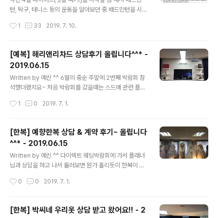
키지관련 내용과 금액 및 원단이 안좋았다면 선택을 안했
턴, 탁구, 테니스 등의 운동을 알아보던 중 배드민턴을 시작
을거에요. 총 3번정도의 가봉을 거쳐 저희는 예복을 받았
하게 되었어요~ 물론, 제대로 장비를 구매하고 시작한 것
작성시간
1
33
2019. 7. 10.
어요. 예랑이와(지금은 내 남푠..
은 5월부터... 기초도 모르던 시절 블로그와 유투브 영상을
통해 나름대로 룰을 익히고 게임을 진행하곤 했는데 부족
한 것이 너무나도 많았어요. 문제는 작년 10월 경 난타를
[예복] 해리앤리차드 상담후기 올립니다^^* -
치다가 어깨가!!! 헉! 안올라간다... orz 잠시 쉬었더니 괜찮
2019.06.15
아지긴 했지만 여전히 통증은 남아있어요. 애초에 레슨은
글 내용
받을 생각이 없었는데 난타 치다가 어깨를 다친(?) 이후 안
Written by 예신 ^^ 6월의 중순 주말에 2번째 박람회 참
아프게 오래 쳐야겠다는 생각으로 레슨을 받기로 결심! 집
석했더랬지요~ 처음 박람회를 갔을때는 스드메 관련 플래
에서 최대한 가깝고 코치분들이 잘 가르켜주는 곳이었음
너님과 상담만으로도 3시간 가까이 소요되었기에~ 다른건
작성시간
1
0
2019. 7. 1.
좋겠다라는 마음으로 알아보던 중 잠전초등학교에 위치한
전혀 못보고 왔고요~ 두 번째 참석에는 여러군데 야무지게
한국배드민턴아카데미(K...
상담하고 오자!! 라는 생각으로 차도 두고~ 대중교통으로
아침일찍 다녀왔어용~ 아무래도 아침에 도착을 해서 그런
[한복] 예향한복 상담 & 계약 후기~ 올립니다
지, 한산하고 좋더라고요~ 단, 오전에 다른 곳에서 시간을
^^* - 2019.06.15
많이 허비하고 점심을 먹고 다시 상담을 위해서 갔더니~
글 내용
엄청나게 많은 사람들 속에서 상담을 기다리고 기다렸다가
Written by 예신 ^^ 다이렉트 웨딩박람회에 가서 플래너
진행하게 된 해리앤리차드!!! 여기를 상담 받으면서 좋은 것
님과 상담을 하고 나서 둘러보면 뭔가 홀리듯이 한복이 보
은 신랑의 예복을 맞춤으로 할 경우 패키지로 신부 원피스
였어요!! 바로바로~ 예향한복이 드레쉬한 자태를 뽐내며
작성시간
0
0
2019. 7. 1.
를 선택 할 수 있다는 건데 정장식의 원피스 뿐만 아니라 캐
전시되어 있더라고요! 오전에 약간 여유있게 상담을 진행
주얼한 원피스도 보기 좋게..
을 해서 저희는 궁굼한것들과 가격을 아주 세심하게 물어
볼 수 있었어요!! 일단 남녀간의 만남에도 첫 인상이 좋아야
[한복] 박씨네 우리옷 상담 받고 왔어요!! - 2
하듯이 ㅎㅎ 업체와의 후기에도 첫 인상 첫 만남이 아주 중