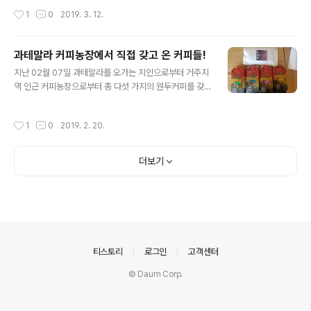
98 #에어로소닉
"○○○님은 2019년 서울시 모범납세자로 선정되셨습니
작성시간
1
0
2019. 3. 12.
다."라고 한다. [2019년 서울시 모범납세자 선정 안내] 20
19년 서울시 모범납세자 선정 안내 메시지입니다. 본 메시
지는 납세자 분께서 등록한 전화번호로 발송되기 때문에,
과테말라 커피농장에서 직접 갖고 온 커피들!
납세자가 착오 등록하였거나 전화번호가 변경되었을 경우
글 내용
타인에게 잘못 발송될 수도 있으니 양해바랍니다. ○○○
지난 02월 07일 과테말라를 오가는 지인으로부터 거주지
님은 2019년 서울시 모범납세자로 선정되셨습니다. ■ 모
역 인근 커피농장으로부터 총 다섯 가지의 원두커피를 갖
범납세자 선정기준 - 선정기준일: 2019. 1. 1. - 선정기준:
다 주어 과테말라 직수 커피 맛을 볼 수 있게 되었다. 과테
선정기준일 현재 전국 지방세 체납이 없으면서 최근 10년
말라 안티구아는 익히 들어서 알고 있었으나 그밖에 커피
작성시간
1
0
2019. 2. 20.
(2009년~2018년)간..
는 조금 생소했다. 바리스타도 아니고 커피 전문가 혹은 매
니아도 아니었기에 국가별 유명 원두커피 정도만 알고 있
었지... 케냐 AA, 에디오피아 예가체프, ... 뭐 이렇게? 커피
더보기
가 생산되는 지역은 스모크 커피로 유명한 안티구아 과테
말라(Antigua Guatemala), 중부 산악지역의 코반(Cob
an), 우에우에테낭고(Huehuetenango), 동부의 산타 로
사(Santa Rosa), 서부의 산 마르코스(San Marcos)가
있으며 고원 지대 호수인 아티틀란(Atitlan)이 유..
의안내
티스토리
로그인
고객센터
© Daum Corp.