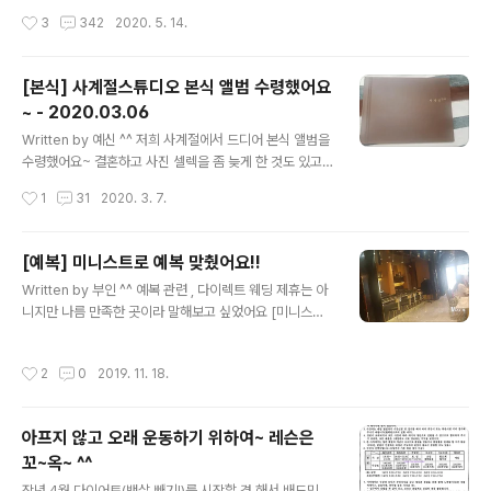
우회결제 방법은 다른 블로그에서 확인하실 수 있으니 요
재오픈 하겠구나... 했는데... 이태원 클럽 여파로 인해 또 연
작성시간
3
342
2020. 5. 14.
금에 대한 부분만 ..
기될 것 같네요. ㅜ.ㅜ 하지만 그나마 간간히 배드민턴 운동
을 할 수 있는 체육관들이 있기에 2주 정도를 제외하고 주
1~2회 정도 꾸준하게 운동중입니다. 현재 주로 운동을 하
[본식] 사계절스튜디오 본식 앨범 수령했어요
는 곳은 하남시 미사리조정경기장 뒷편에에 위치한 스킬턴
~ - 2020.03.06
(SKILLTON) & 모닝턴(MORNINGTON)입니다. 배드민
글 내용
턴 전용 체육관이 아니기에 배드민턴 코트는 3면으로 넓은
Written by 예신 ^^ 저희 사계절에서 드디어 본식 앨범을
편은 아니고, 천장이 낮아 일반적인 배드민턴 전용 체육관
수령했어요~ 결혼하고 사진 셀렉을 좀 늦게 한 것도 있고
또는 학교 체육관과 달리 다이나믹한 민턴생활을 즐기실
요~ 사계절 봄 버전으로 선택을 해서 받았어요~ 양가 부모
작성시간
1
31
2020. 3. 7.
수 있습니다. 이곳에서는 배드민턴을 위하여 대관도 가능
님 같이 보실 수 있게 총 3권을 받았답니다. 한 권은 시댁에
하며, 레슨도 받..
이미 드렸는데~ 부모님이 정말 좋아하셨어요~ 마음에 드
는 사진을 찍어서 액자로도 여러개 만들어 드리려고 해요~
[예복] 미니스트로 예복 맞췄어요!!
아래앨범은 저희가 보관하는 것을 찍어 보았어요..ㅎㅎ 앨
글 내용
Written by 부인 ^^ 예복 관련 , 다이렉트 웨딩 제휴는 아
범은 저희가 셀렉한 사진으로 구성이 되었고요 예식 순에
니지만 나름 만족한 곳이라 말해보고 싶었어요 [미니스트
맞게 잘 정리 해주셨어요~ 사진작가님이 예식내내 다소 긴
로] 웨딩과 관련된 모든 상점이 모여있는 청담에 딱하니 같
장되어 있는 분위기를 부드럽게 유머를 섞어서 잘 해주셔
이 있어서 동선도 복잡하지 않고 좋더라고요. 다이렉트 박
서.. ㅎㅎ 저와 신랑의 표정도 좋게 나온거 같아요~ 핸드폰
작성시간
2
0
2019. 11. 18.
람회 이외에 다른 곳을 한번 가봤었는데 거기서 너무나도
액정 화면 불빛효과를 주며 찍는 사진은 다들 꼭 찍으세요
집착적인 설명에 지쳐서 집에 가려고 할때, 예복 담당자의
~ 두번 찍으세요~ ㅎㅎ..
센스있는 행동이 저희를 예복 계약까지 이끌어 줬어요. 계
아프지 않고 오래 운동하기 위하여~ 레슨은
약 여부와는 상관없이 간단히 정보만 공유하겠다고. 채 5
꼬~옥~ ^^
분이 안걸리고 설명만 듣고 바로 가계약을 했던거 같아요.
글 내용
물론 사람을 힘들지 않게 하는 업체도 깔끔하고 좋지만, 패
작년 4월 다이어트(뱃살 빼기!)를 시작할 겸 해서 배드민