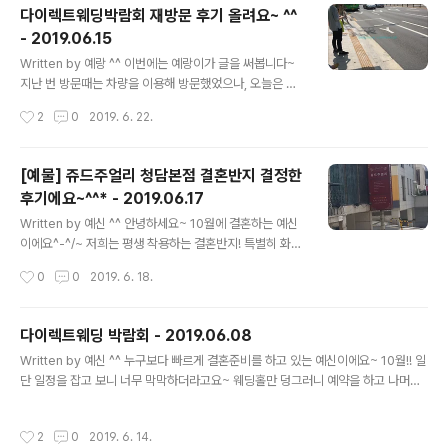
마낫!! 집 바로 옆에 이렇게 좋은 한정식 집이 있는지 처음
다이렉트웨딩박람회 재방문 후기 올려요~ ^^
알았네요 상견례 라던지, 돌, 집안 행사들 있을때 많이들 찾
- 2019.06.15
는 곳이더라고요 미리 상견례 자리라고 말해두고 예약을
글 내용
하니, 저희만의 홀 (조용한 곳으로 안내하더라고요~) , 저
Written by 예랑 ^^ 이번에는 예랑이가 글을 써봅니다~
희만의 담당자가 있어서 편했어요. 미리 선물을 준비 못한
지난 번 방문때는 차량을 이용해 방문했었으나, 오늘은 왠
분들을 위한 나름의 선물코스인가요?? 제품들도 마련이 이
지 하루종일 상담받고 계약까지 마무리 할 각오로 차량은
작성시간
2
0
2019. 6. 22.
렇게 되어 있더라고요~ 자!! 일단 한채당의 음식은 정갈하
집에 두고 대중교통을 이용했답니다~ 지난 번 스드메 계약
고 담백했어요. 자극..
했던 한도연 실장님께 미리 연락하여 11시 미팅 예약한 상
태이고, 11시 오픈 시간에 맞춰 집 근처 버스정류장에서 버
[예물] 쥬드주얼리 청담본점 결혼반지 결정한
스를 기다려봅니다~ 삼성역에서 한 번 환승한 후 도착! 하
후기에요~^^* - 2019.06.17
지만 11시가 조금 넘게 도착했네요. 지난 번 방문때 마실것
글 내용
이 좀 부족한듯 하여 함께 마실 커피 한 잔과 한도연 실장님
Written by 예신 ^^ 안녕하세요~ 10월에 결혼하는 예신
음료까지 준비해서 가느라 조금 늦었어요. 동남빌딩 1층에
이에요^-^/~ 저희는 평생 착용하는 결혼반지! 특별히 화려
들어서니 익숙한 드레스가 보이네요. (지난 주에도 봤었으
하지 않게 심플한 디자인으로 하자!! 라는 주의였어요 다행
작성시간
0
0
2019. 6. 18.
니까요... ㅎㅎㅎ) 다이렉트웨딩박람회 장소인 8층에 도착
히도 다이렉트 박람회에서 쥬드주얼리 상담을 받고, 심플
하니 여기에도 익숙..
한 디자인과 친절한 상담이 너무 마음에 들더라고요~!! 직
장에서 휴일근무를 하고 월요일 휴무를 받았는데요! 월요
다이렉트웨딩 박람회 - 2019.06.08
일 웨딩관련 업체가 휴무가 많아서 걱정을 했어요ㅠㅠ 쥬
글 내용
Written by 예신 ^^ 누구보다 빠르게 결혼준비를 하고 있는 예신이에요~ 10월!! 일
드주얼리는 교대로 휴가와 휴일을 정해서 쉬고 휴무없이
단 일정을 잡고 보니 너무 막막하더라고요~ 웨딩홀만 덩그러니 예약을 하고 나머진
근무를 하신다고 하더라고요~ 덕분에 감사하게도 저희는
백지 상태였어요 예랑이의 정보력으로 다이렉트 웨딩 박람회를 다녀오게 되었어요~
예약을 잡고. 방문을 하게 되었어요! 일단, 방문전 건물 외
처음 들어선 순간!! 어머어머 결혼을 준비하는 이들이 이렇게 많았구나~ 빼곡하게 앉
관을 보고.... 오모나 완전 주택가이네~ 너무 허름한데 괜찮
작성시간
2
0
2019. 6. 14.
아서 상담을 하는 이들을 보니, 갑자기 조바심이 나기 시작했어요~ 엄청 친절한 플래
겠지?? 이런 생각이 들더라고요~ 하지만!! 입구에 들어서