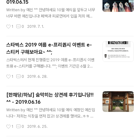
019.06.15
요하다고 생각해요 물론 현실적으로 혜택과 한복의 세부사
글 내용
항도 마음에 들어야 하지만요! 예향한복 이전에 다른 한복
Written by 예신 ^^ 안녕하세요 10월 예식을 앞두고 너무
을 한번 상담하고 간 상태라 약간은 걱정이 되었지만, 모든
너무 바쁜 예신입니다! 폐백과 피로연에서 입을 저희 예비
걱정은 사르르 녹아버렸답니다!! 처음에는 간단하게 인사
부부의 한복과 양가 어머님의 한복이 저에겐 아주 큰 숙제
작성시간
1
0
2019. 7. 1.
를 나눈다음 예식 날짜와 스튜디오 촬영 여부를 간단히 물
였어요! 몇개월 전부터 나는 어머니들에게는 뭔가 고급지
어 본 다음, 10월 예식에 맞춰서..
고 우아한 디자인의 한복을 입게 해드려야지!! 라는 생각이
있었지요~ 사실 결혼식에 가서 보면 양가 어머님의 화촉점
스타벅스 2019 여름 e-프리퀀시 이벤트 e-
화 당시, 한복의 질이라던지 이런게 조명을 받으면 잘 보이
스티커 구해보아요~ ^^;
더라고요!! 사소한 디테일까지 놓치지 않을거에요!!ㅎㅎ 무
글 내용
튼!! 박씨네 우리옷도 사람이 많아서 그런지 몇번의 대기 끝
스타벅스에서 현재 진행중인 2019 여름 e-프리퀀시 이벤
에 앉아서 상담을 할 수 있었어요. 하지만 많은 사람이 있어
트용 e-스티커를 구해봅니다. ^^; 이벤트 기간은 6월 25
서 그런걸 까요?? 저희는 너무 성의 없고 대충 상담을 해주
일까지로 적립은 이미 마무리가 되었습니다. 하지만 혹시
작성시간
1
0
2019. 6. 28.
려는 모습이 보여서 실망스러웠어요. 계약내용에도 신부가
라도 제 블로그를 보시고 남아있는 e-스티커가 있다면 제
옷을 맞춤으로 할 경..
게 선물 부탁드리고자 합니다. 1개는 21일 교환해두었는데
10월에 결혼하고 코사무이 갈때 세트로 갖고가려고 생각
[한채당/하남] 숨막히는 상견례 후기입니당!!
하니 한 개 더 욕심이 나네요. ^^; e-스티커가 몇 개 있길래
^^ - 2019.06.16
조금 더 욕심을 내어봅니다~ e-프리퀀시 바코드는 9041
글 내용
-3000-2136-9530 입니다.
Written by 예신 ^^ 안녕하세요 10월 예식 예정인 예신입
니다~ 저희는 식장을 먼저 잡고! 상견례를 했어요..ㅎㅎ 어
른들 말씀에 의하면 거꾸로 진행이 된다고 하는 커플이랍
작성시간
1
0
2019. 6. 25.
니다 ㅎ 저희집이 하남쪽이고 예랑이 집은 잠실이에요~ 예
량이와 상의 후 저희 집 근처에 한식집을 알아봤는데요 오