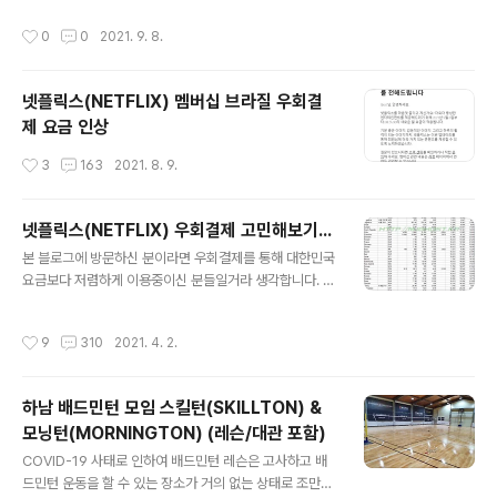
매듭으로 작업하려고 하였으나 배드민턴샵에서 2매듭을
번쯤 방문해보시는 것도 좋을 것 같아요~ 스킬턴 (네이버
작성시간
0
0
2021. 9. 8.
권장하였기에 YONEX BG80 각각 4매듭과 2매듭으로
카페): https://cafe.naver.com/skillton 스킬턴 배드민
했습니다. 이후에는 항상 4매듭만을 고집하고 현재까지도
턴 ..
4매듭으로만 하고 있어요~ 약 3년간 사용해본 스트링 종
넷플릭스(NETFLIX) 멤버십 브라질 우회결
류는 이렇습니다. - YONEX BG80 - YONEX BG66UL
제 요금 인상
TIMAX (이하 BG66UM) - YONEX EXBOLT63 일반
적으로 사용중인 스트링이 YONEX BG80 입니다. 개인적
작성시간
3
163
2021. 8. 9.
인 느낌이지만 근력이 약한 남성분이나 여성분들께 추천드
리는 것은 YONEX BG66UM, EXBOLT63 정도입니다.
** 아래 ..
넷플릭스(NETFLIX) 우회결제 고민해보기...
글 내용
본 블로그에 방문하신 분이라면 우회결제를 통해 대한민국
요금보다 저렴하게 이용중이신 분들일거라 생각합니다. 아
르헨티나 우회결제를 이용중이신 분들은 "멤버십 요금 변
경 안내" 메일을 두 번 받아보셨을겁니다. 2020년 04월
작성시간
9
310
2021. 4. 2.
쯤부터 기존 369ARS에서 449ARS로 요금이 인상되었
고, 2020년 09월 16일부터 449ARS(세금 미포함)로 구
독료에 35% 세율이 적용되었습니다. 2021년 04월 01일
하남 배드민턴 모임 스킬턴(SKILLTON) &
부터 669ARS(세금 미포함)로 구독료에 35% 세율이 적
모닝턴(MORNINGTON) (레슨/대관 포함)
용되었습니다. 4월부터 요금 변경 및 세금이 포함되며 결
글 내용
제 금액이 약 13,700원이 되면서 1,000원 미만의 금액 차
COVID-19 사태로 인하여 배드민턴 레슨은 고사하고 배
이로 인하여 우회결제의 메리트가 거의 없는 상태입니다.
드민턴 운동을 할 수 있는 장소가 거의 없는 상태로 조만간