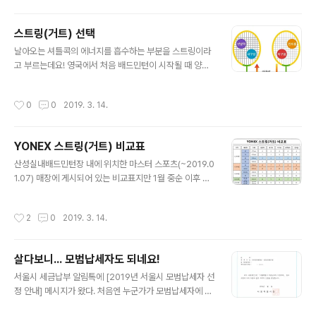
너님의 인솔아래~ 저희도 빼곡한 인파들 안에 속해서 설명을 듣기 시작했어요! 어머
서 매장 들어서기 전부터 입구..
어머 왜이렇게 이쁜 드레스는 많고.. 스튜디오 촬영지는 왜이리 많은지 지금당장 어
스트링(거트) 선택
느곳을 결정 할 수가 없었어요... 산더미처럼 많은 앨범을 보고 나서, 플래너님의 조언
글 내용
도 귀기울이며 몇 곳을 추리게 되었어요! 플래너님..
날아오는 셔틀콕의 에너지를 흡수하는 부분을 스트링이라
고 부르는데요! 영국에서 처음 배드민턴이 시작될 때 양의
창자를 사용하여 줄을 만들었다고 해서 "거트"라고 불리기
도 해요. 스트링은 라켓의 에너지를 다시 셔틀콕에 보내는
작성시간
0
0
2019. 3. 14.
중요한 역할을 하죠. 이런 스트링에는 다양하고 많은 종류
가 있답니다. 배드민턴을 처음 시작하시는 분들이라면 어
떤 스트링이 좋은 건지 많이들 궁금하실 거예요~* 나에게
YONEX 스트링(거트) 비교표
딱 맞는 스트링을 찾고 싶은데 어떻게 골라야 할지 망설이
글 내용
셨던 분들! 라켓의 날개를 달고 훨훨 날 수 있게 만들어줄
산성실내배드민턴장 내에 위치한 마스터 스포츠(~2019.0
스트링에 대해 알려드릴게요. 다양한 종류의 스트링이 있
1.07) 매장에 게시되어 있는 비교표지만 1월 중순 이후 점
는데, 우선 반발력, 내구성, 타구음, 컨트롤 4가지 성향으로
주가 변경되다. 가격은 매장마다 다를 수 있겠지만, 마스터
구분할 수 있어요! 굵기에 따라 특성이 달라지기 때문에 배
스포츠는 4매듭 기준으로 책정된 가격표이며, 2매듭은 보
작성시간
2
0
2019. 3. 14.
드민턴을 처음 시작하는 분들은 자신의..
통 -2,000원정도로 생각하면 될 것 같다. 일반적으로 BG
80 2매듭이 10,000원이고, 4매듭으로 요청하면 12,00
0원에 가능하다. 스트링 텐션은 24~26 정도로 하는 편이
살다보니... 모범납세자도 되네요!
다. 내 경우 현재 BG66UM으로 하고 있으며, 텐션은 25/
글 내용
26/27 세 가지로 해두었다. 텐션은 4매듭 기준 24~25부
서울시 세금납부 알림톡에 [2019년 서울시 모범납세자 선
터 시작하여 본인에게 맞는 텐션을 찾아보자~ 태그: #YO
정 안내] 메시지가 왔다. 처음엔 누군가가 모범납세자에 선
NEX #스트링 #거트 #비교표 #BG80 #BG66UM #BG
정되었기에 확인해보라는 식으로 인식했었는데 읽다보니