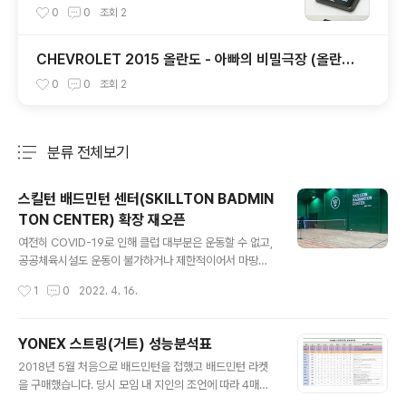
지
0
0
조회
2
CHEVROLET 2015 올란도 - 아빠의 비밀극장 (올란도
극장편)
0
0
조회
2
분류 전체보기
주요 글 목록
스킬턴 배드민턴 센터(SKILLTON BADMIN
TON CENTER) 확장 재오픈
글 내용
여전히 COVID-19로 인해 클럽 대부분은 운동할 수 없고,
공공체육시설도 운동이 불가하거나 제한적이어서 마땅한
곳이 별로 없네요. 하지만 COVID-19 초기부터 이용했던
작성시간
1
0
2022. 4. 16.
스킬턴 모임/체육관이 하남시 미사동에서 같은 하남시 감
북동으로 이전하여 꾸준히 이용중이었는데 3월 중순쯤 확
장 오픈했어요~ 지난 달부터 무릎이 아파서 확장 오픈 이
YONEX 스트링(거트) 성능분석표
후 몇 차례 가보진 못했지만, 미사동에 비해 감북동은 코트
글 내용
2018년 5월 처음으로 배드민턴을 접했고 배드민턴 라켓
가 4면, 대기장소, 화장실, 샤워시설 등 여러면에서 좋아졌
을 구매했습니다. 당시 모임 내 지인의 조언에 따라 4매듭
어요. 배드민턴 레슨 또는 운동할 곳이 없어서 고민중이신
이 좋다는 조언을 들었었지요. 조언에 따라 두 자루 모두 4
분이라면... 하남시 감북동에서 가까우신 분들이라면... 한