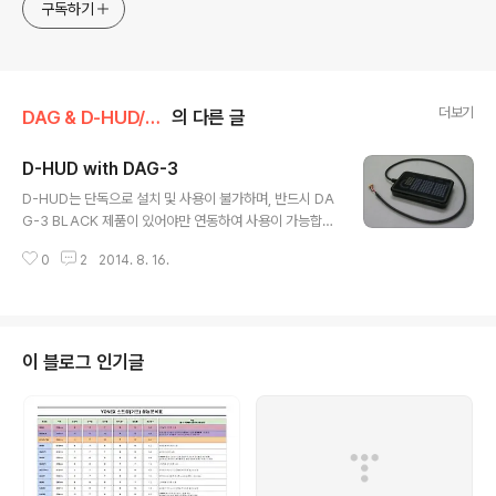
구독하기
더보기
DAG & D-HUD/D-HUD
의 다른 글
D-HUD with DAG-3
글 내용
D-HUD는 단독으로 설치 및 사용이 불가하며, 반드시 DA
G-3 BLACK 제품이 있어야만 연동하여 사용이 가능합니
다. D-HUD는 DAG-3 기기에 연결하면 아래와 같은 항목
0
2
2014. 8. 16.
들을 수시로 확인하실 수 있습니다. ① 기어단수 ② 속력(D
igital) ③ PRM(Analog) / 퓨얼컷 ④ 락업 출처 : DAG
사용자 정보 공유 카페 (http://cafe.naver.com/dag20
12) DAG, DAG 공구, DAG3, DAG3 공구, DAG-3, D
AG-3 공구, 공구, 공동구매, 다그, 대그 HUD, 허드, HUD
이 블로그 인기글
공구, HUD 공동구매, 허드 공구, 허드 공동구매, D-HUD,
디허드, D-HUD 공구, D-HUD 공동구매 CHEVROLET,
SPARK, AVEO, CRUZE, MALIBU, AL..