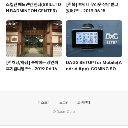
스킬턴 배드민턴 센터(SKILLTO
[한복] 박씨네 우리옷 상담 받고
N BADMINTON CENTER) 확
왔어요!! - 2019.06.15
장 재오픈
[한채당/하남] 숨막히는 상견례
DAG3 SETUP for Mobile(A
후기입니당!!^^ - 2019.06.16
ndrid App). COMING SOO
N...
의안내
티스토리
로그인
고객센터
© Daum Corp.