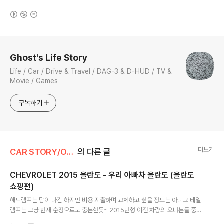
(새창열림)
로그 정보
Ghost's Life Story
Life / Car / Drive & Travel / DAG-3 & D-HUD / TV &
Movie / Games
구독하기
더보기
CAR STORY/ORLANDO
의 다른 글
CHEVROLET 2015 올란도 - 우리 아빠차 올란도 (올란도
쇼핑편)
글 내용
해드램프는 탐이 나긴 하지만 비용 지출하며 교체하고 싶을 정도는 아니고 테일
램프는 그냥 현재 순정으로도 충분한듯~ 2015년형 이전 차량의 오너분들 중에
는 해드램프와 테일램프 교체하려는 분들이 상당수 있을듯... =ㅁ=