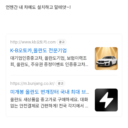
언젠간 내 차에도 설치하고 말테얏~!
http://www.kb오토카.com
광고
K-B오토카,올란도 전문기업
대기업인증중고차, 올란도기업, 보험이력조
회, 올란도, 주유권 증정이벤트 인증중고차 7
만대이상! 찾아가는 홈서비스! 낮은 할부이자
율, 24시간실매물전산연동
https://m.bunjang.co.kr/
광고
미개봉 올란도 번개장터 국내 최대 브
랜드 중고거래
올란도 새상품을 중고가로 구매하세요. 대화
없는 안전결제로 간편하게! 전국 각지에서 올
라오는 전국구 최다 상품 매일 10만 개 이상
의 신규 상품 업로드