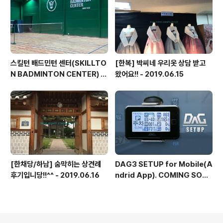
스킬턴 배드민턴 센터(SKILLTO
[한복] 박씨네 우리옷 상담 받고
N BADMINTON CENTER) 확
왔어요!! - 2019.06.15
장 재오픈
[한채당/하남] 숨막히는 상견례
DAG3 SETUP for Mobile(A
후기입니당!!^^ - 2019.06.16
ndrid App). COMING SOO
N...