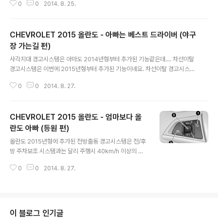
0
0
2014. 8. 25.
CHEVROLET 2015 올란도 - 아빠는 베스트 드라이버 (야구
장 가는길 편)
글 내용
사각지대 경고시스템은 아마도 2014년형부터 추가된 기능같은데.... 차선이탈
경고시스템은 이번에 2015년형부터 추가된 기능이네요. 차선이탈 경고시스템
의 경우 말리부 2014년형에 추가된 기능으로 알고있었는데, 이젠 올란도에도
0
0
2014. 8. 27.
추가되었군요. ㅜ.ㅜ 내 올란도는 2012년형... orz
CHEVROLET 2015 올란도 - 엄마보다 올
란도 아빠 (등원 편)
글 내용
올란도 2015년형에 추가된 전방출동 경고시스템은 전/후
방 주차보조 시스템과는 달리 주행시 40km/h 이상의 속
도에서 작동되는 기능인듯 합니다. 전방 차량과의 일정 거
0
0
2014. 8. 27.
리에서 경고음이 나는것인지 모르겠지만 주행시 딴짓으로
인해 아차하는 순간에 앞 차량 추돌사고가 나는 것은 방지
될듯 합니다. 이것만큼은 매우 탐나는 기능인것 같아요~
안전이 제일이니까요~ ^^ 크루즈 컨트롤 (올란도 매뉴얼)
1. ON/OFF 버튼 2. 해제 버튼 3. 조절 휠 그건 그렇고... 전
이 블로그 인기글