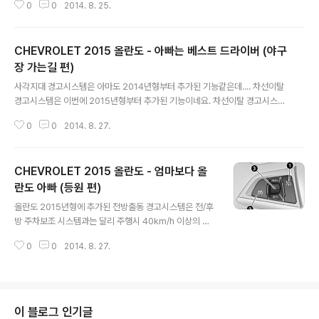
0
0
2014. 8. 25.
CHEVROLET 2015 올란도 - 아빠는 베스트 드라이버 (야구
장 가는길 편)
글 내용
사각지대 경고시스템은 아마도 2014년형부터 추가된 기능같은데.... 차선이탈
경고시스템은 이번에 2015년형부터 추가된 기능이네요. 차선이탈 경고시스템
의 경우 말리부 2014년형에 추가된 기능으로 알고있었는데, 이젠 올란도에도
0
0
2014. 8. 27.
추가되었군요. ㅜ.ㅜ 내 올란도는 2012년형... orz
CHEVROLET 2015 올란도 - 엄마보다 올
란도 아빠 (등원 편)
글 내용
올란도 2015년형에 추가된 전방출동 경고시스템은 전/후
방 주차보조 시스템과는 달리 주행시 40km/h 이상의 속
도에서 작동되는 기능인듯 합니다. 전방 차량과의 일정 거
0
0
2014. 8. 27.
리에서 경고음이 나는것인지 모르겠지만 주행시 딴짓으로
인해 아차하는 순간에 앞 차량 추돌사고가 나는 것은 방지
될듯 합니다. 이것만큼은 매우 탐나는 기능인것 같아요~
안전이 제일이니까요~ ^^ 크루즈 컨트롤 (올란도 매뉴얼)
1. ON/OFF 버튼 2. 해제 버튼 3. 조절 휠 그건 그렇고... 전
이 블로그 인기글