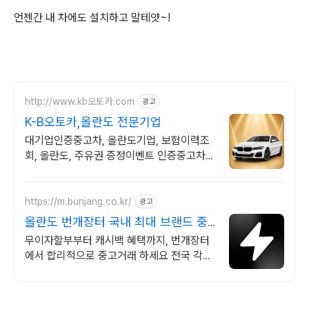
언젠간 내 차에도 설치하고 말테얏~!
http://www.kb오토카.com
광고
K-B오토카,올란도 전문기업
대기업인증중고차, 올란도기업, 보험이력조
회, 올란도, 주유권 증정이벤트 인증중고차 7
만대이상! 찾아가는 홈서비스! 낮은 할부이자
율, 24시간실매물전산연동
https://m.bunjang.co.kr/
광고
올란도 번개장터 국내 최대 브랜드 중
고거래
무이자할부부터 캐시백 혜택까지, 번개장터
에서 합리적으로 중고거래 하세요 전국 각지
에서 올라오는 전국구 최다 상품 매일 10만
개 이상의 신규 상품 업로드