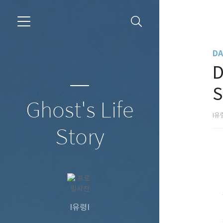
DA
D
S
Ghost's Life
I유
Story
I유령I