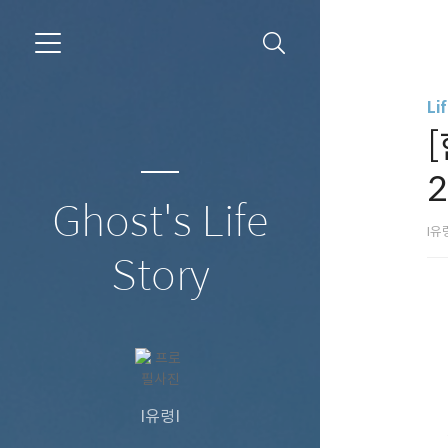
Li
2
Ghost's Life
I유
Story
I유령I