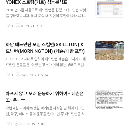
YONEX 스트링(거트) 성능분석표
글 내용
2018년 5월 처음으로 배드민턴을 접했고 배드민턴 라켓
을 구매했습니다. 당시 모임 내 지인의 조언에 따라 4매듭
이 좋다는 조언을 들었었지요. 조언에 따라 두 자루 모두 4
0
0
2021. 9. 8.
매듭으로 작업하려고 하였으나 배드민턴샵에서 2매듭을
권장하였기에 YONEX BG80 각각 4매듭과 2매듭으로
했습니다. 이후에는 항상 4매듭만을 고집하고 현재까지도
하남 배드민턴 모임 스킬턴(SKILLTON) &
4매듭으로만 하고 있어요~ 약 3년간 사용해본 스트링 종
류는 이렇습니다. - YONEX BG80 - YONEX BG66UL
모닝턴(MORNINGTON) (레슨/대관 포함)
글 내용
TIMAX (이하 BG66UM) - YONEX EXBOLT63 일반
COVID-19 사태로 인하여 배드민턴 레슨은 고사하고 배
적으로 사용중인 스트링이 YONEX BG80 입니다. 개인적
드민턴 운동을 할 수 있는 장소가 거의 없는 상태로 조만간
인 느낌이지만 근력이 약한 남성분이나 여성분들께 추천드
재오픈 하겠구나... 했는데... 이태원 클럽 여파로 인해 또 연
리는 것은 YONEX BG66UM, EXBOLT63 정도입니다.
3
342
2020. 5. 14.
기될 것 같네요. ㅜ.ㅜ 하지만 그나마 간간히 배드민턴 운동
** 아래 ..
을 할 수 있는 체육관들이 있기에 2주 정도를 제외하고 주
1~2회 정도 꾸준하게 운동중입니다. 현재 주로 운동을 하
아프지 않고 오래 운동하기 위하여~ 레슨은
는 곳은 하남시 미사리조정경기장 뒷편에에 위치한 스킬턴
(SKILLTON) & 모닝턴(MORNINGTON)입니다. 배드민
꼬~옥~ ^^
글 내용
턴 전용 체육관이 아니기에 배드민턴 코트는 3면으로 넓은
작년 4월 다이어트(뱃살 빼기!)를 시작할 겸 해서 배드민
편은 아니고, 천장이 낮아 일반적인 배드민턴 전용 체육관
턴, 탁구, 테니스 등의 운동을 알아보던 중 배드민턴을 시작
또는 학교 체육관과 달리 다이나믹한 민턴생활을 즐기실
하게 되었어요~ 물론, 제대로 장비를 구매하고 시작한 것
수 있습니다. 이곳에서는 배드민턴을 위하여 대관도 가능
1
33
2019. 7. 10.
은 5월부터... 기초도 모르던 시절 블로그와 유투브 영상을
하며, 레슨도 받..