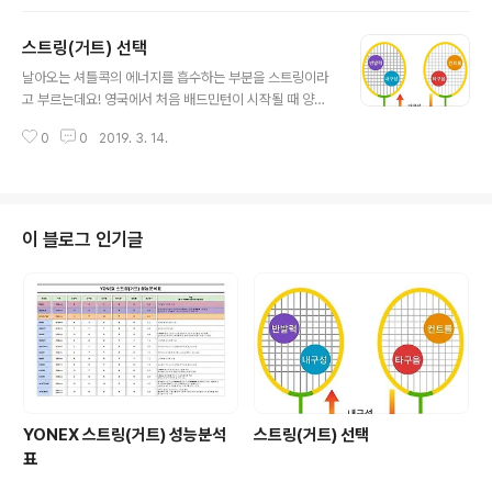
통해 나름대로 룰을 익히고 게임을 진행하곤 했는데 부족
한 것이 너무나도 많았어요. 문제는 작년 10월 경 난타를
스트링(거트) 선택
치다가 어깨가!!! 헉! 안올라간다... orz 잠시 쉬었더니 괜찮
글 내용
아지긴 했지만 여전히 통증은 남아있어요. 애초에 레슨은
날아오는 셔틀콕의 에너지를 흡수하는 부분을 스트링이라
받을 생각이 없었는데 난타 치다가 어깨를 다친(?) 이후 안
고 부르는데요! 영국에서 처음 배드민턴이 시작될 때 양의
아프게 오래 쳐야겠다는 생각으로 레슨을 받기로 결심! 집
창자를 사용하여 줄을 만들었다고 해서 "거트"라고 불리기
에서 최대한 가깝고 코치분들이 잘 가르켜주는 곳이었음
0
0
2019. 3. 14.
도 해요. 스트링은 라켓의 에너지를 다시 셔틀콕에 보내는
좋겠다라는 마음으로 알아보던 중 잠전초등학교에 위치한
중요한 역할을 하죠. 이런 스트링에는 다양하고 많은 종류
한국배드민턴아카데미(K...
가 있답니다. 배드민턴을 처음 시작하시는 분들이라면 어
떤 스트링이 좋은 건지 많이들 궁금하실 거예요~* 나에게
딱 맞는 스트링을 찾고 싶은데 어떻게 골라야 할지 망설이
이 블로그 인기글
셨던 분들! 라켓의 날개를 달고 훨훨 날 수 있게 만들어줄
스트링에 대해 알려드릴게요. 다양한 종류의 스트링이 있
는데, 우선 반발력, 내구성, 타구음, 컨트롤 4가지 성향으로
구분할 수 있어요! 굵기에 따라 특성이 달라지기 때문에 배
드민턴을 처음 시작하는 분들은 자신의..
YONEX 스트링(거트) 성능분석
스트링(거트) 선택
표